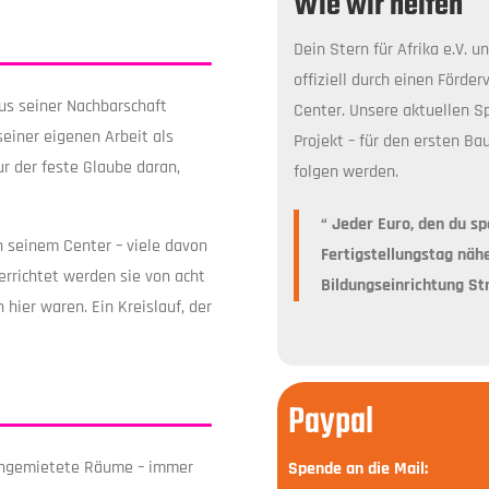
Wie wir helfen
Dein Stern für Afrika e.V. 
offiziell durch einen Förde
us seiner Nachbarschaft
Center. Unsere aktuellen S
seiner eigenen Arbeit als
Projekt – für den ersten B
ur der feste Glaube daran,
folgen werden.
“ Jeder Euro, den du s
n seinem Center – viele davon
Fertigstellungstag nä
errichtet werden sie von acht
Bildungseinrichtung Str
 hier waren. Ein Kreislauf, der
Paypal
 angemietete Räume – immer
Spende an die Mail: