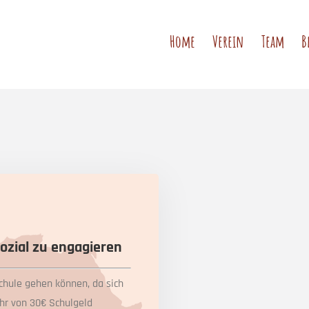
Home
Verein
Team
B
ozial zu engagieren
Schule gehen können, da sich
ühr von 30€ Schulgeld