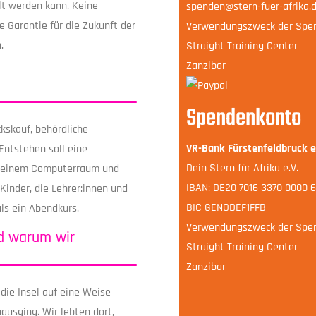
lt werden kann. Keine
spenden@stern-fuer-afrika.
e Garantie für die Zukunft der
Verwendungszweck der Spend
.
Straight Training Center
Zanzibar
Spendenkonto
ckskauf, behördliche
VR-Bank Fürstenfeldbruck 
Entstehen soll eine
Dein Stern für Afrika e.V.
, einem Computerraum und
IBAN: DE20 7016 3370 0000 6
Kinder, die Lehrer:innen und
BIC GENODEF1FFB
als ein Abendkurs.
Verwendungszweck der Spend
d warum wir
Straight Training Center
Zanzibar
 die Insel auf eine Weise
nausging. Wir lebten dort,