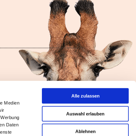
Alle zulassen
le Medien
ir
Auswahl erlauben
, Werbung
ren Daten
Ablehnen
×
ienste
Ausblenden