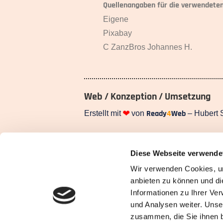
Quellenangaben für die verwendeten 
Eigene
Pixabay
C ZanzBros Johannes H.
Web / Konzeption / Umsetzung
Ready
4
Web
❤
Erstellt mit
von
– Hubert 
Webdesign & mehr für regionale Unte
Diese Webseite verwende
www.ready4web.net
Wir verwenden Cookies, um
anbieten zu können und di
Informationen zu Ihrer Ve
und Analysen weiter. Unse
zusammen, die Sie ihnen b
⭐ Deine Spende für 